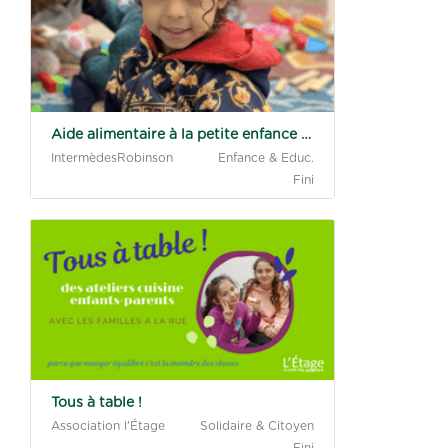
des couches pour les plus petits !
59 contributeurs
132% atteints
Aide alimentaire à la petite enfance en bidonville
IntermèdesRobinson
Enfance & Educ.
Fini
Avec les familles en très grande
précarité et sans hébergement
77 contributeurs
104% atteints
Tous à table !
Association l'Étage
Solidaire & Citoyen