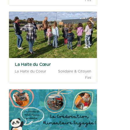
Fini
L'aide alimentaire pour sensibiliser au
manger simple et bon à travers notre
jardin collaboratif "itinérant".
26 contributeurs
144% atteints
La Halte du Cœur
La Halte du Coeur
Solidaire & Citoyen
Fini
Un démarche de sensibilisation et de
prévention au cœur des préoccupations
alimentaires du jeune enfant
39 contributeurs
151% atteints